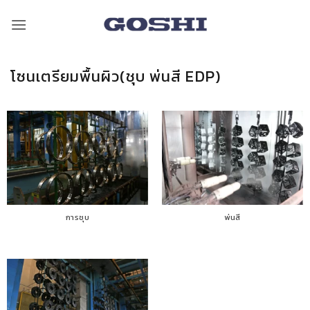
ข้าม
ไป
ยัง
เนื้อหา
โซนเตรียมพื้นผิว(ชุบ พ่นสี EDP)
การชุบ
พ่นสี