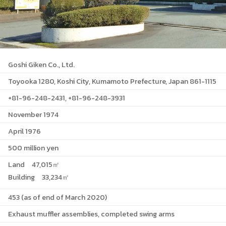
Goshi Giken Co., Ltd.
Toyooka 1280, Koshi City, Kumamoto Prefecture, Japan 861-1115
+81-96-248-2431, +81-96-248-3931
November 1974
April 1976
500 million yen
Land 47,015㎡
Building 33,234㎡
453 (as of end of March 2020)
Exhaust muffler assemblies, completed swing arms